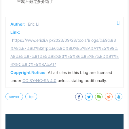
里就不做过多介绍了
Author:
Eric Li
Link:
https://www.ericli.vip/2023/09/28/tools/Blogs/%E9%83
%A8%E7%BD%B2frp%E6%9C%8D%E5%8A%A1%E5%99%
A8%E5%8F%91%E5%B8%83%E5%86%85%E7%BD%91%E
6%9C%8D%E5%8A%A1/
Copyright Notice:
All articles in this blog are licensed
under
CC BY-NC-SA 4.0
unless stating additionally.
server
frp