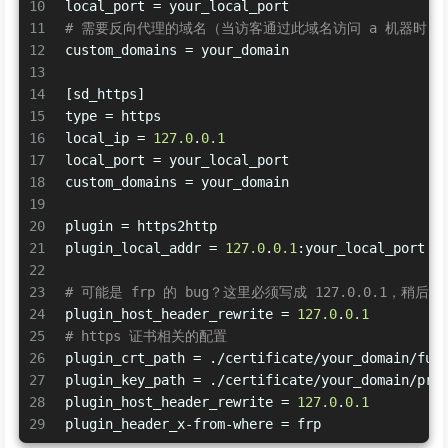
10
local_port
 = your_local_port
11
# 需要反向代理的域名（当访客通过此域名访问 a 机器时，才
12
custom_domains
 = your_domain
13
14
[sd_https]
15
type
 = https
16
local_ip
 = 
127.0
.
0.1
17
local_port
 = your_local_port
18
custom_domains
 = your_domain
19
20
plugin
 = https2http
21
plugin_local_addr
 = 
127.0
.
0.1
:your_local_port
22
23
# 可能是 frp 的 bug？这里必须写成 127.0.0.1，稍后解
24
plugin_host_header_rewrite
 = 
127.0
.
0.1
25
# https 证书相关的配置
26
plugin_crt_path
 = ./certificate/your_domain/ful
27
plugin_key_path
 = ./certificate/your_domain/pri
28
plugin_host_header_rewrite
 = 
127.0
.
0.1
29
plugin_header_x-from-where
 = frp