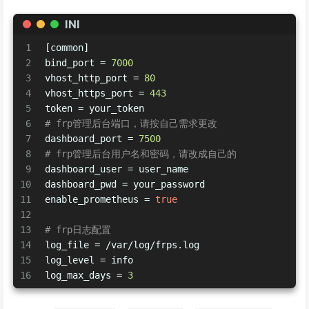
INI
1
[common]
2
bind_port
 = 
7000
3
vhost_http_port
 = 
80
4
vhost_https_port
 = 
443
5
token
 = your_token
6
# frp管理后台端口，请按自己需求更改
7
dashboard_port
 = 
7500
8
# frp管理后台用户名和密码，请改成自己的
9
dashboard_user
 = user_name
10
dashboard_pwd
 = your_password
11
enable_prometheus
 = 
true
12
13
# frp日志配置
14
log_file
 = /var/log/frps.log
15
log_level
 = info
16
log_max_days
 = 
3