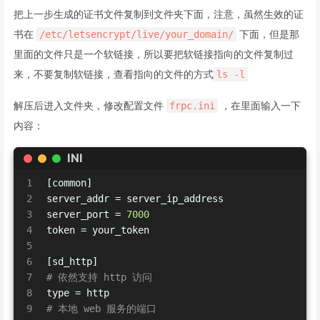
把上一步生成的证书文件复制到文件夹下面，注意，虽然生效的证
书在
下面，但是那
/etc/letsencrypt/live/your_domain/
里面的文件只是一个软链接，所以要把软链接指向的文件复制过
来，不要复制软链接，查看指向的文件的方式
ls -l
解压后进入文件夹，修改配置文件
，在里面输入一下
frpc.ini
内容：
INI
1
[common]
2
server_addr
 = server_ip_address
3
server_port
 = 
7000
4
token
 = your_token
5
6
[sd_http]
7
# 依然支持 http 访问
8
type
 = http
9
# 本地 web 服务的端口