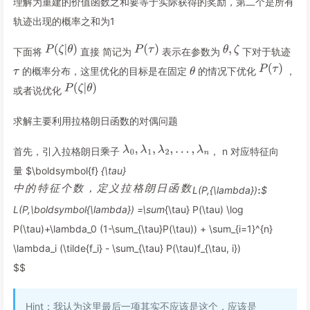
理解为重建的价值函数之和要等于实际获得的奖励，第二个是所有
轨迹出现的概率之和为1
下面将
直接 简记为
表示在参数为
下对于轨迹
的概率分布，这里优化的目标是在固定
的情况下优化
，
或者说优化
求解主要利用拉格朗日函数的对偶问题
首先，引入拉格朗日乘子
， n 对应特征向
量 $\boldsymbol{f}
{\tau}
中
的
特
征
个
数
，
定
义
拉
格
朗
日
函
数
L(P,{\lambda})
$
L(P,\boldsymbol{\lambda}) =\sum
{\tau} P(\tau) \log
P(\tau)+\lambda_0 (1-\sum_{\tau}P(\tau)) + \sum_{i=1}^{n}
\lambda_i (\tilde{f_i} - \sum_{\tau} P(\tau)f_{\tau, i})
$$
Hint：我认为这里最后一项其实不应该是这个，应该是