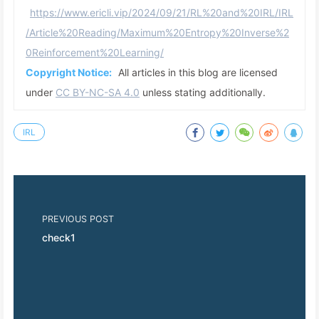
https://www.ericli.vip/2024/09/21/RL%20and%20IRL/IRL
/Article%20Reading/Maximum%20Entropy%20Inverse%2
0Reinforcement%20Learning/
Copyright Notice:
All articles in this blog are licensed
under
CC BY-NC-SA 4.0
unless stating additionally.
IRL
PREVIOUS POST
check1