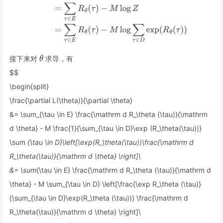
接下来对
求导，有
$$
\begin{split}
\frac{\partial L(\theta)}{\partial \theta}
&= \sum_{\tau \in E} \frac{\mathrm d R_\theta (\tau)}{\mathrm
d \theta} - M \frac{1}{\sum_{\tau \in D}\exp (R_\theta(\tau))}
\sum
{\tau \in D}\left[\exp(R_\theta(\tau))\frac{\mathrm d
R_\theta(\tau)}{\mathrm d \theta} \right]
\
&= \sum
{\tau \in E} \frac{\mathrm d R_\theta (\tau)}{\mathrm d
\theta} - M \sum_{\tau \in D} \left[\frac{\exp R_\theta (\tau)}
{\sum_{\tau \in D}\exp(R_\theta (\tau))} \frac{\mathrm d
R_\theta(\tau)}{\mathrm d \theta} \right]
\