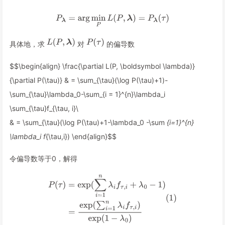
具体地，求
对
的偏导数
$$\begin{align} \frac{\partial L(P, \boldsymbol \lambda)}
{\partial P(\tau)} & = \sum_{\tau}(\log P(\tau)+1)-
\sum_{\tau}\lambda_0-\sum_{i = 1}^{n}\lambda_i
\sum_{\tau}f_{\tau, i}
\
& = \sum_{\tau}(\log P(\tau)+1-\lambda_0 -\sum
{i=1}^{n}
\lambda_i f
{\tau,i}) \end{align}$$
令偏导数等于0，解得