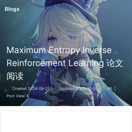
Blogs
Maximum Entropy Inverse
Reinforcement Learning 论文
阅读
Created
2024-09-21
|
Updated
2025-10-26
|
IRL
|
Post View:
8