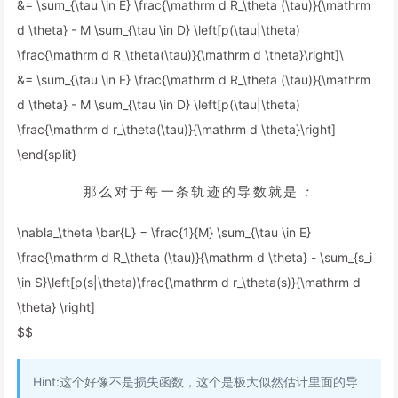
&= \sum_{\tau \in E} \frac{\mathrm d R_\theta (\tau)}{\mathrm
d \theta} - M \sum_{\tau \in D} \left[p(\tau|\theta)
\frac{\mathrm d R_\theta(\tau)}{\mathrm d \theta}\right]
\
&= \sum_{\tau \in E} \frac{\mathrm d R_\theta (\tau)}{\mathrm
d \theta} - M \sum_{\tau \in D} \left[p(\tau|\theta)
\frac{\mathrm d r_\theta(\tau)}{\mathrm d \theta}\right]
\end{split}
那
么
对
于
每
一
条
轨
迹
的
导
数
就
是
：
\nabla_\theta \bar{L} = \frac{1}{M} \sum_{\tau \in E}
\frac{\mathrm d R_\theta (\tau)}{\mathrm d \theta} - \sum_{s_i
\in S}\left[p(s|\theta)\frac{\mathrm d r_\theta(s)}{\mathrm d
\theta} \right]
$$
Hint:这个好像不是损失函数，这个是极大似然估计里面的导