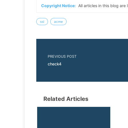
Copyright Notice:
All articles in this blog ar
ssl
acme
PREVIOUS POST
check4
Related Articles