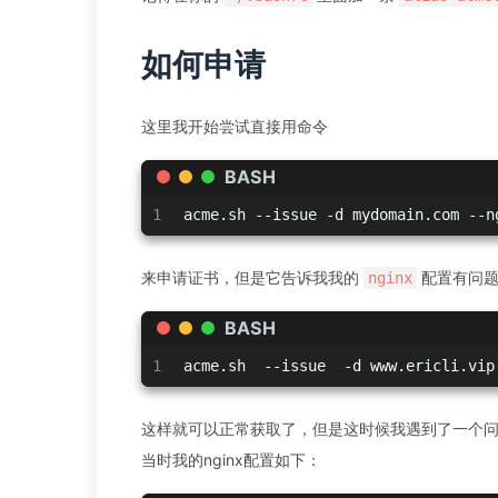
如何申请
这里我开始尝试直接用命令
BASH
1
acme.sh --issue -d mydomain.com --n
来申请证书，但是它告诉我我的
配置有问题
nginx
BASH
1
acme.sh  --issue  -d www.ericli.vip
这样就可以正常获取了，但是这时候我遇到了一个
当时我的nginx配置如下：