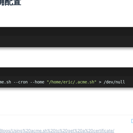
确配置
me.sh --cron --home 
"/home/eric/.acme.sh"
 > /dev/null
ols/Blogs/Using%20acme.sh%20to%20get%20a%20certificate/