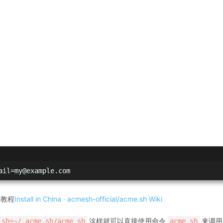
ail=my@example.com
的教程
Install in China · acmesh-official/acme.sh Wiki
这样就可以直接使用命令
来调用
.sh=~/.acme.sh/acme.sh
acme.sh