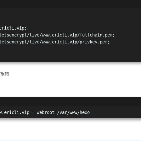
ericli.vip;
letsencrypt/live/www.ericli.vip/fullchain.pem;
letsencrypt/live/www.ericli.vip/privkey.pem;
会报错
w.ericli.vip --webroot /var/www/hexo