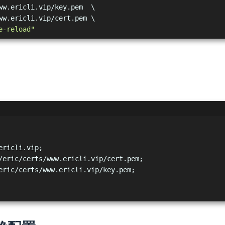
ww.ericli.vip/key.pem  \
ww.ericli.vip/cert.pem \
e-reload"
ericli.vip;
/eric/certs/www.ericli.vip/cert.pem;
eric/certs/www.ericli.vip/key.pem;