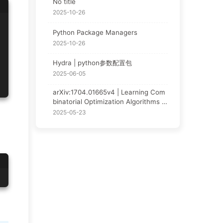
No title
2025-10-26
Python Package Managers
2025-10-26
Hydra | python参数配置包
2025-06-05
arXiv:1704.01665v4 | Learning Com
binatorial Optimization Algorithms o
ver Graphs | NCO论文阅读
2025-05-23