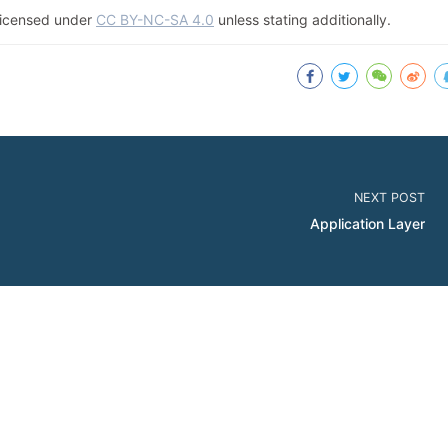
e licensed under
CC BY-NC-SA 4.0
unless stating additionally.
NEXT POST
Application Layer