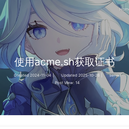
Hom
使用acme.sh获取证书
Created
2024-11-04
|
Updated
2025-10-26
|
server
Post View:
14